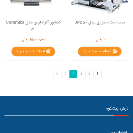
پمپ جت جکوزی مدل JP550
کفشور آکوامارین مدل Ceramika
170
0
ریال
15,000,000
ریال
اضافه به سبد خرید
اضافه به سبد خرید
6
5
4
3
2
1
درباره پیشکوه
راهنمای خرید