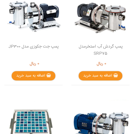
پمپ گردش آب استخرمدل
پمپ جت جکوزی مدل JP300
SRP75
0
ریال
0
ریال
اضافه به سبد خرید
اضافه به سبد خرید