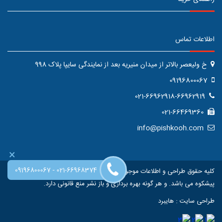
اطلاعات تماس
خ ولیعصر بالاتر از میدان منیریه بعد از نمایندگی سایپا پلاک 998
09196800067
021-66962918-66962919
021-66469360
info@pishkooh.com
×
-
09196800067
021-66968374
کلیه حقوق طراحی و اطلاعات موجود در این سایت متعلق به فروشگاه اینترنتی
پیشکوه می باشد. و هر گونه بهره برداری و باز نشر منع قانونی دارد.
طراحی سایت
:
هایبرد