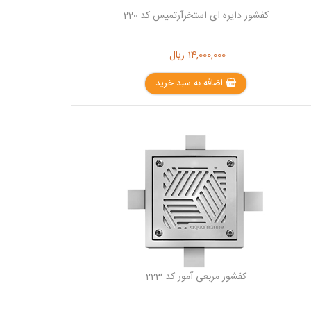
کفشور دایره ای استخرآرتمیس کد 220
14,000,000
ریال
اضافه به سبد خرید
کفشور مربعی آمور کد 223