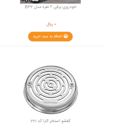
خودروی برقی ۲ نفره مدل BP2
0
ریال
اضافه به سبد خرید
کفشو استخر کارا کد 221