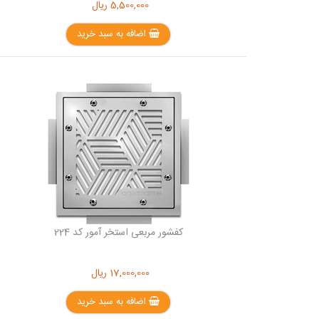
5,500,000
ریال
اضافه به سبد خرید
کفشور مربعی استخر آمور کد 224
17,000,000
ریال
اضافه به سبد خرید