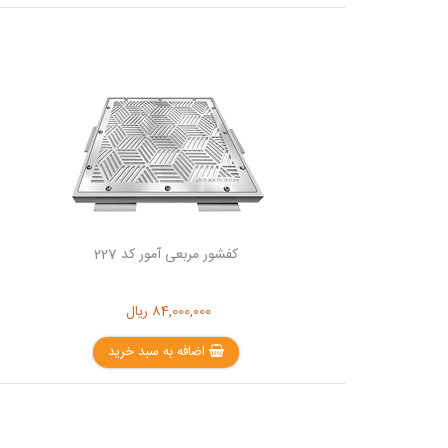
کفشور مربعی آمور کد 227
84,000,000
ریال
اضافه به سبد خرید