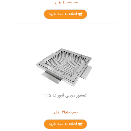
11,000,000
ریال
اضافه به سبد خرید
کفشور مربعی آمور کد 225
19,500,000
ریال
اضافه به سبد خرید