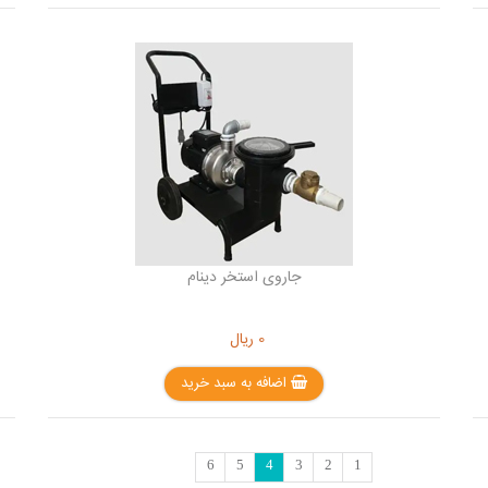
جاروی استخر دینام
0
ریال
اضافه به سبد خرید
6
5
4
3
2
1