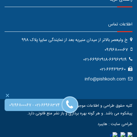
اطلاعات تماس
خ ولیعصر بالاتر از میدان منیریه بعد از نمایندگی سایپا پلاک 998
09196800067
021-66962918-66962919
021-66469360
info@pishkooh.com
×
-
09196800067
021-66968374
کلیه حقوق طراحی و اطلاعات موجود در این سایت متعلق به فروشگاه اینترنتی
پیشکوه می باشد. و هر گونه بهره برداری و باز نشر منع قانونی دارد.
طراحی سایت
:
هایبرد