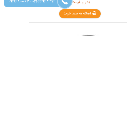
-
09196800067
021-66968374
بدون قیمت
اضافه به سبد خرید
دستگاه قفسه سینه چندمنظوره مدل M3DFC
بدون قیمت
اضافه به سبد خرید