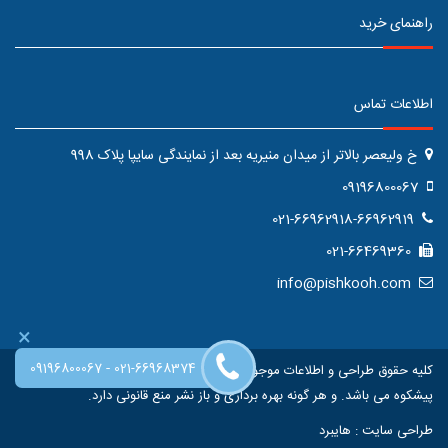
راهنمای خرید
اطلاعات تماس
خ ولیعصر بالاتر از میدان منیریه بعد از نمایندگی سایپا پلاک 998
09196800067
021-66962918-66962919
021-66469360
info@pishkooh.com
×
-
09196800067
021-66968374
کلیه حقوق طراحی و اطلاعات موجود در این سایت متعلق به فروشگاه اینترنتی
پیشکوه می باشد. و هر گونه بهره برداری و باز نشر منع قانونی دارد.
طراحی سایت
:
هایبرد