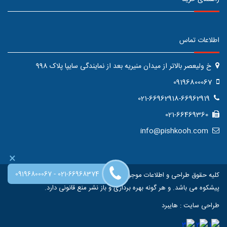
اطلاعات تماس
خ ولیعصر بالاتر از میدان منیریه بعد از نمایندگی سایپا پلاک 998
09196800067
021-66962918-66962919
021-66469360
info@pishkooh.com
×
-
09196800067
021-66968374
کلیه حقوق طراحی و اطلاعات موجود در این سایت متعلق به فروشگاه اینترنتی
پیشکوه می باشد. و هر گونه بهره برداری و باز نشر منع قانونی دارد.
طراحی سایت
:
هایبرد