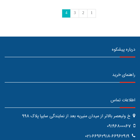
4
3
2
1
درباره پیشکوه
راهنمای خرید
اطلاعات تماس
خ ولیعصر بالاتر از میدان منیریه بعد از نمایندگی سایپا پلاک 998
09196800067
021-66962918-66962919