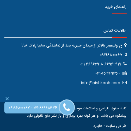
راهنمای خرید
اطلاعات تماس
خ ولیعصر بالاتر از میدان منیریه بعد از نمایندگی سایپا پلاک 998
09196800067
021-66962918-66962919
021-66469360
info@pishkooh.com
×
-
09196800067
021-66968374
کلیه حقوق طراحی و اطلاعات موجود در این سایت متعلق به فروشگاه اینترنتی
پیشکوه می باشد. و هر گونه بهره برداری و باز نشر منع قانونی دارد.
طراحی سایت
:
هایبرد