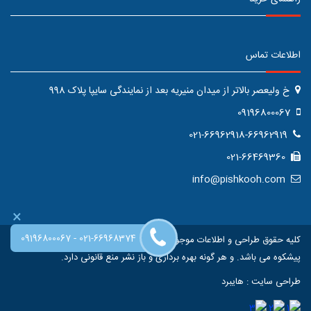
اطلاعات تماس
خ ولیعصر بالاتر از میدان منیریه بعد از نمایندگی سایپا پلاک 998
09196800067
021-66962918-66962919
021-66469360
info@pishkooh.com
×
-
09196800067
021-66968374
کلیه حقوق طراحی و اطلاعات موجود در این سایت متعلق به فروشگاه اینترنتی
پیشکوه می باشد. و هر گونه بهره برداری و باز نشر منع قانونی دارد.
طراحی سایت
:
هایبرد