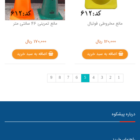
مانع مخروطی فوتبال
مانع تمرینی 46 سانتی متر
120,000
ریال
170,000
ریال
اضافه به سبد خرید
اضافه به سبد خرید
9
8
7
6
5
4
3
2
1
درباره پیشکوه
راهنمای خرید