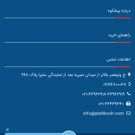
درباره پیشکوه
راهنمای خرید
اطلاعات تماس
خ ولیعصر بالاتر از میدان منیریه بعد از نمایندگی سایپا پلاک 998
09196800067
021-66962918-66962919
021-66469360
info@pishkooh.com
×