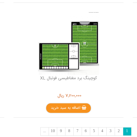
کوچینگ برد مغناطیسی فوتبال XL
7,200,000
ریال
اضافه به سبد خرید
...
10
9
8
7
6
5
4
3
2
1