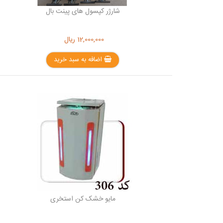
شارژر کپسول های پینت بال
12,000,000
ریال
اضافه به سبد خرید
مایو خشک کن استخری