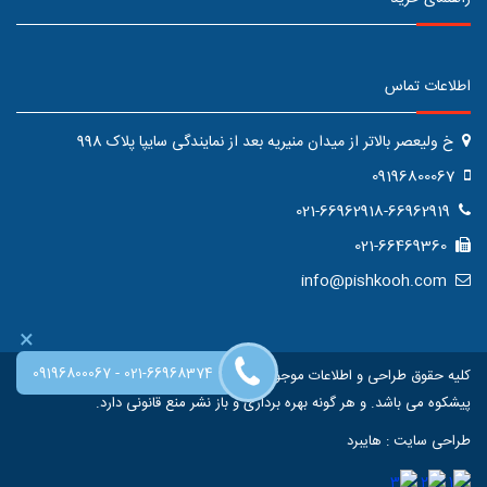
اطلاعات تماس
خ ولیعصر بالاتر از میدان منیریه بعد از نمایندگی سایپا پلاک 998
09196800067
021-66962918-66962919
021-66469360
info@pishkooh.com
×
-
09196800067
021-66968374
کلیه حقوق طراحی و اطلاعات موجود در این سایت متعلق به فروشگاه اینترنتی
پیشکوه می باشد. و هر گونه بهره برداری و باز نشر منع قانونی دارد.
طراحی سایت
:
هایبرد