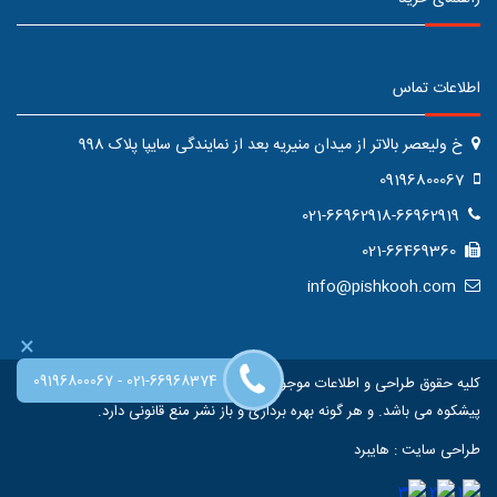
اطلاعات تماس
خ ولیعصر بالاتر از میدان منیریه بعد از نمایندگی سایپا پلاک 998
09196800067
021-66962918-66962919
021-66469360
info@pishkooh.com
×
-
09196800067
021-66968374
کلیه حقوق طراحی و اطلاعات موجود در این سایت متعلق به فروشگاه اینترنتی
پیشکوه می باشد. و هر گونه بهره برداری و باز نشر منع قانونی دارد.
طراحی سایت
:
هایبرد