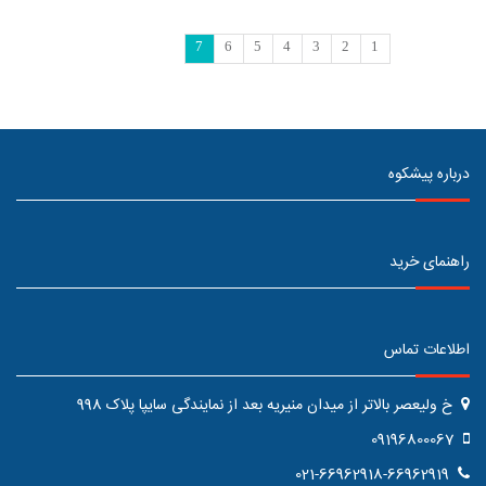
7
6
5
4
3
2
1
درباره پیشکوه
راهنمای خرید
اطلاعات تماس
خ ولیعصر بالاتر از میدان منیریه بعد از نمایندگی سایپا پلاک 998
09196800067
021-66962918-66962919