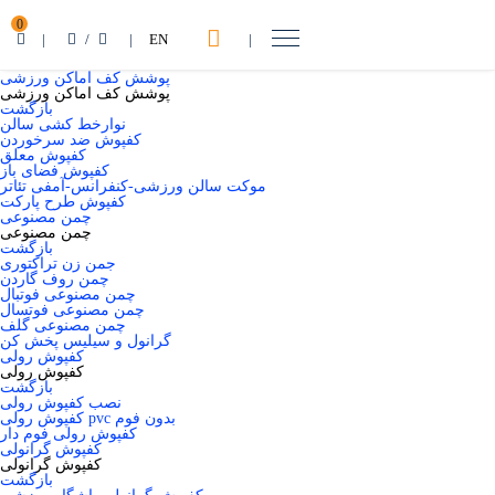
0
|
/
|
EN
|
پوشش کف اماکن ورزشی
پوشش کف اماکن ورزشی
بازگشت
نوارخط کشی سالن
کفپوش ضد سرخوردن
کفپوش معلق
کفپوش فضای باز
موکت سالن ورزشی-کنفرانس-آمفی تئاتر
کفپوش طرح پارکت
چمن مصنوعی
چمن مصنوعی
بازگشت
جمن زن تراکتوری
چمن روف گاردن
چمن مصنوعی فوتبال
چمن مصنوعی فوتسال
چمن مصنوعی گلف
گرانول و سیلیس پخش کن
کفپوش رولی
کفپوش رولی
بازگشت
نصب کفپوش رولی
کفپوش رولی pvc بدون فوم
کفپوش رولی فوم دار
کفپوش گرانولی
کفپوش گرانولی
بازگشت