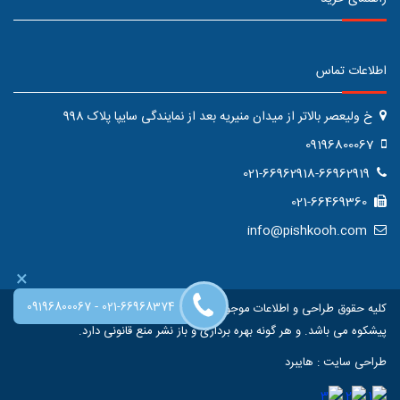
اطلاعات تماس
خ ولیعصر بالاتر از میدان منیریه بعد از نمایندگی سایپا پلاک 998
09196800067
021-66962918-66962919
021-66469360
info@pishkooh.com
×
-
09196800067
021-66968374
کلیه حقوق طراحی و اطلاعات موجود در این سایت متعلق به فروشگاه اینترنتی
پیشکوه می باشد. و هر گونه بهره برداری و باز نشر منع قانونی دارد.
طراحی سایت
:
هایبرد