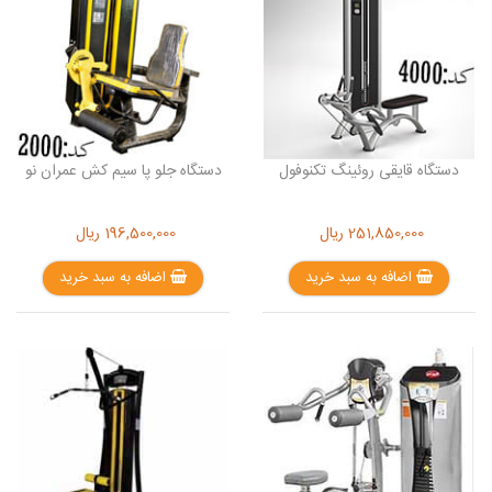
دستگاه قایقی روئینگ تکنوفول
دستگاه جلو پا سیم کش عمران نو
251,850,000
ریال
196,500,000
ریال
اضافه به سبد خرید
اضافه به سبد خرید