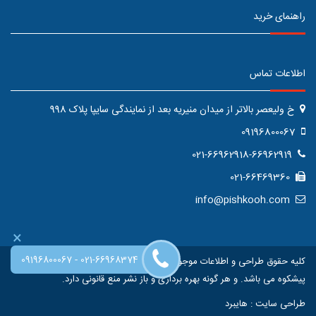
راهنمای خرید
اطلاعات تماس
خ ولیعصر بالاتر از میدان منیریه بعد از نمایندگی سایپا پلاک 998
09196800067
021-66962918-66962919
021-66469360
info@pishkooh.com
×
-
09196800067
021-66968374
کلیه حقوق طراحی و اطلاعات موجود در این سایت متعلق به فروشگاه اینترنتی
پیشکوه می باشد. و هر گونه بهره برداری و باز نشر منع قانونی دارد.
طراحی سایت
:
هایبرد