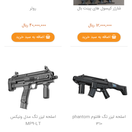
شارژر کپسول های پینت بال
روتر
12,000,000
ریال
40,000,000
ریال
اضافه به سبد خرید
اضافه به سبد خرید
اسلحه لیزر تگ فانتوم phantom
اسلحه لیزر تگ مدل ونیکس
MP9-LT
310