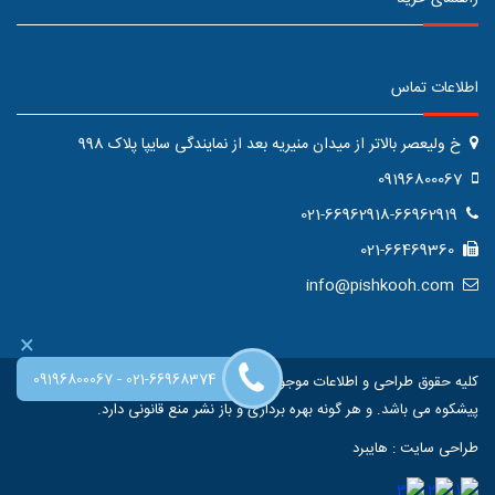
اطلاعات تماس
خ ولیعصر بالاتر از میدان منیریه بعد از نمایندگی سایپا پلاک 998
09196800067
021-66962918-66962919
021-66469360
info@pishkooh.com
×
-
09196800067
021-66968374
کلیه حقوق طراحی و اطلاعات موجود در این سایت متعلق به فروشگاه اینترنتی
پیشکوه می باشد. و هر گونه بهره برداری و باز نشر منع قانونی دارد.
طراحی سایت
:
هایبرد