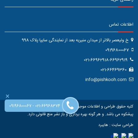
اطلاعات تماس
خ ولیعصر بالاتر از میدان منیریه بعد از نمایندگی سایپا پلاک 998
09196800067
021-66962918-66962919
021-66469360
info@pishkooh.com
×
-
09196800067
021-66968374
کلیه حقوق طراحی و اطلاعات موجود در این سایت متعلق به فروشگاه اینترنتی
پیشکوه می باشد. و هر گونه بهره برداری و باز نشر منع قانونی دارد.
طراحی سایت
:
هایبرد