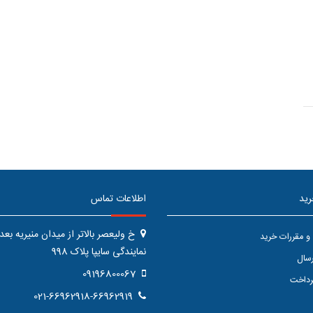
رید
اطلاعات تماس
خ ولیعصر بالاتر از میدان منیریه بعد 
و مقررات خرید
نمایندگی سایپا پلاک 998
سال
09196800067
رداخت
021-66962918-66962919