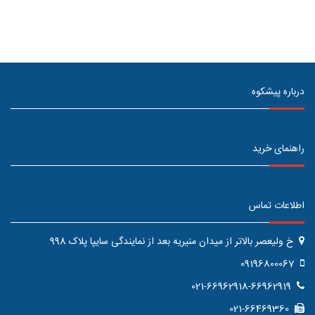
درباره پیشکوه
راهنمای خرید
اطلاعات تماس
خ ولیعصر بالاتر از میدان منیریه بعد از نمایندگی سایپا پلاک 998
09196800067
021-66962918-66962919
021-66469360