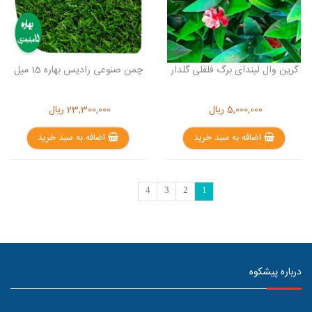
گرین وال لیندای برگ فلفلی گلدار
چمن صنوعی رادیس بهاره 15 میل
5,000,000
ریال
23,300,000
ریال
اضافه به سبد خرید
اضافه به سبد خرید
4
3
2
1
درباره پیشکوه