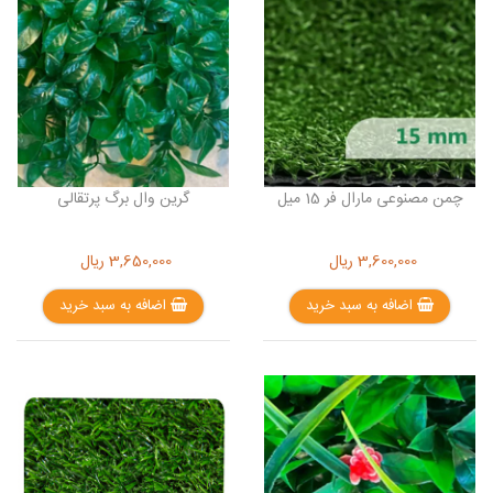
چمن مصنوعی مارال فر 15 میل
گرین وال برگ پرتقالی
3,600,000
ریال
3,650,000
ریال
اضافه به سبد خرید
اضافه به سبد خرید