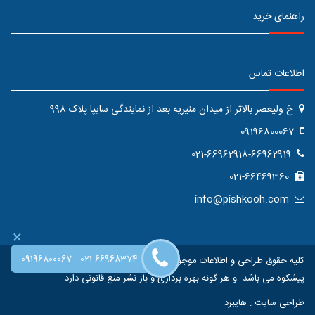
راهنمای خرید
اطلاعات تماس
خ ولیعصر بالاتر از میدان منیریه بعد از نمایندگی سایپا پلاک 998
09196800067
021-66962918-66962919
021-66469360
info@pishkooh.com
×
-
09196800067
021-66968374
کلیه حقوق طراحی و اطلاعات موجود در این سایت متعلق به فروشگاه اینترنتی
پیشکوه می باشد. و هر گونه بهره برداری و باز نشر منع قانونی دارد.
طراحی سایت
:
هایبرد