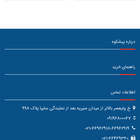
درباره پیشکوه
راهنمای خرید
اطلاعات تماس
خ ولیعصر بالاتر از میدان منیریه بعد از نمایندگی سایپا پلاک 998
09196800067
021-66962918-66962919
021-66469360