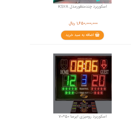
اسکوربرد چندمنظورمدل KS2A
1,650,000,000
ریال
اضافه به سبد خرید
اسکوربرد رومیزی ایرسا 50*70