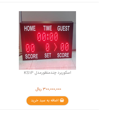
اسکوربرد چندمنظورمدل KS1P
300,000,000
ریال
اضافه به سبد خرید