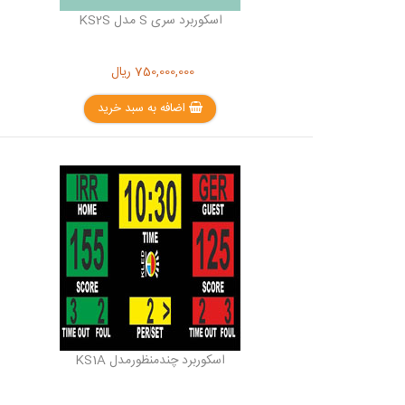
اسکوربرد سری S مدل KS2S
750,000,000
ریال
اضافه به سبد خرید
اسکوربرد چندمنظورمدل KS1A