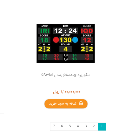
اسکوربرد چندمنظورمدل KS3M
1,100,000,000
ریال
اضافه به سبد خرید
7
6
5
4
3
2
1