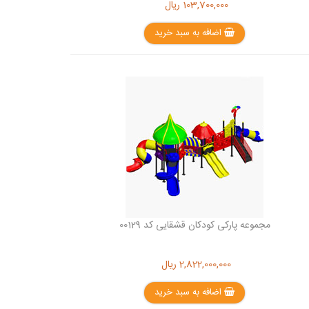
103,700,000
ریال
اضافه به سبد خرید
مجموعه پارکی کودکان قشقایی کد 00129
2,822,000,000
ریال
اضافه به سبد خرید