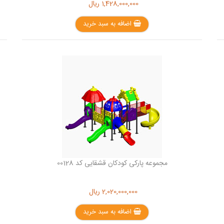
1,428,000,000
ریال
اضافه به سبد خرید
مجموعه پارکی کودکان قشقایی کد 00128
2,020,000,000
ریال
اضافه به سبد خرید