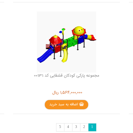
مجموعه پارکی کودکان قشقایی کد 00131
1,564,000,000
ریال
اضافه به سبد خرید
5
4
3
2
1