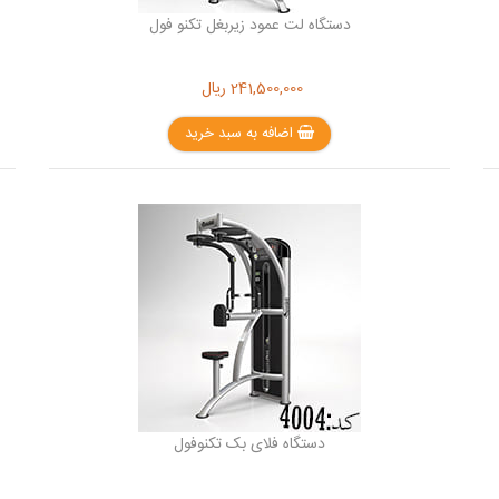
دستگاه لت عمود زیربغل تکنو فول
241,500,000
ریال
اضافه به سبد خرید
دستگاه فلای بک تکنوفول