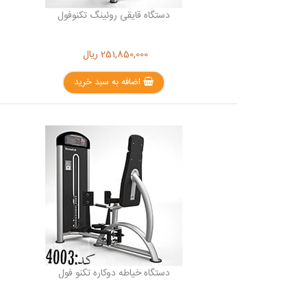
دستگاه قایقی روئینگ تکنوفول
251,850,000
ریال
اضافه به سبد خرید
دستگاه خیاطه دوکاره تکنو فول