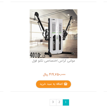
مولتی کراس اختصاصی تکنو فول
419,750,000
ریال
اضافه به سبد خرید
3
2
1