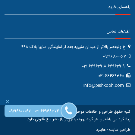
راهنمای خرید
اطلاعات تماس
خ ولیعصر بالاتر از میدان منیریه بعد از نمایندگی سایپا پلاک 998
09196800067
021-66962918-66962919
021-66469360
info@pishkooh.com
×
-
09196800067
021-66968374
کلیه حقوق طراحی و اطلاعات موجود در این سایت متعلق به فروشگاه اینترنتی
پیشکوه می باشد. و هر گونه بهره برداری و باز نشر منع قانونی دارد.
طراحی سایت
:
هایبرد