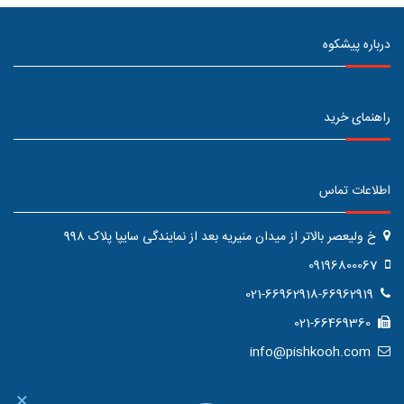
درباره پیشکوه
راهنمای خرید
اطلاعات تماس
خ ولیعصر بالاتر از میدان منیریه بعد از نمایندگی سایپا پلاک 998
09196800067
021-66962918-66962919
021-66469360
info@pishkooh.com
×