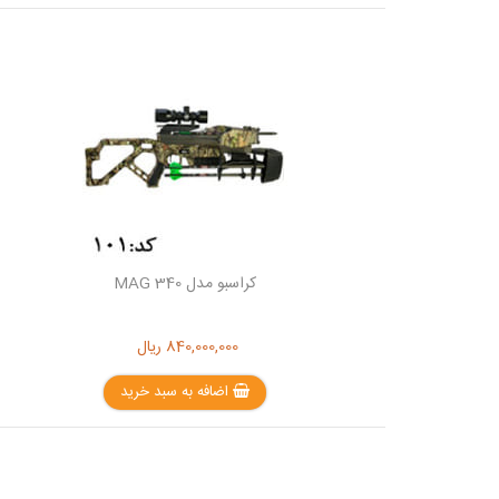
کراسبو مدل MAG 340
840,000,000
ریال
اضافه به سبد خرید