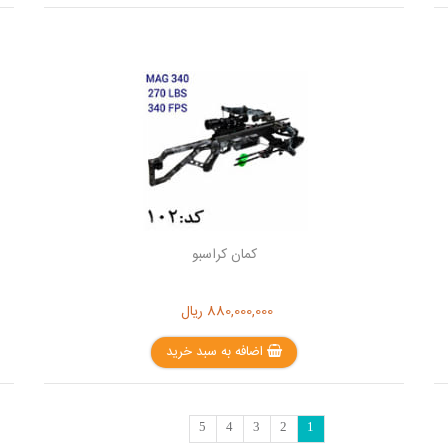
کمان کراسبو
880,000,000
ریال
اضافه به سبد خرید
5
4
3
2
1