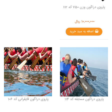
پاروی دراگون وزن 750 کد 112
10,000,000
ریال
اضافه به سبد خرید
پاروی دراگون مسابقه کد 114
پاروی دراگون قایقرانی کد 106