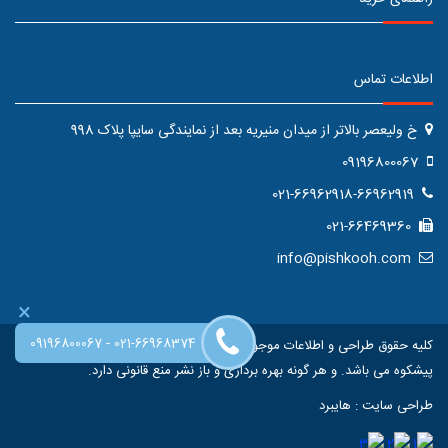
اطلاعات تماس
خ ولیعصر بالاتر از میدان منیریه بعد از نمایندگی سایپا پلاک 998
09196800067
021-66962918-66962919
021-66469360
info@pishkooh.com
×
-
09196800067
021-66968374
کلیه حقوق طراحی و اطلاعات موجود در این سایت متعلق به فروشگاه اینترنتی
پیشکوه می باشد. و هر گونه بهره برداری و باز نشر منع قانونی دارد.
طراحی سایت
:
هایبرد