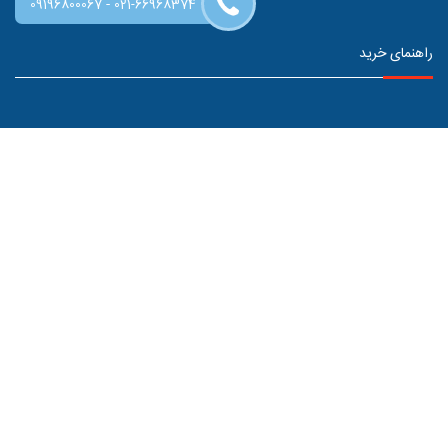
-
09196800067
021-66968374
راهنمای خرید
اطلاعات تماس
خ ولیعصر بالاتر از میدان منیریه بعد از نمایندگی سایپا پلاک 998
09196800067
021-66962918-66962919
021-66469360
info@pishkooh.com
کلیه حقوق طراحی و اطلاعات موجود در این سایت متعلق به فروشگاه اینترنتی
پیشکوه می باشد. و هر گونه بهره برداری و باز نشر منع قانونی دارد.