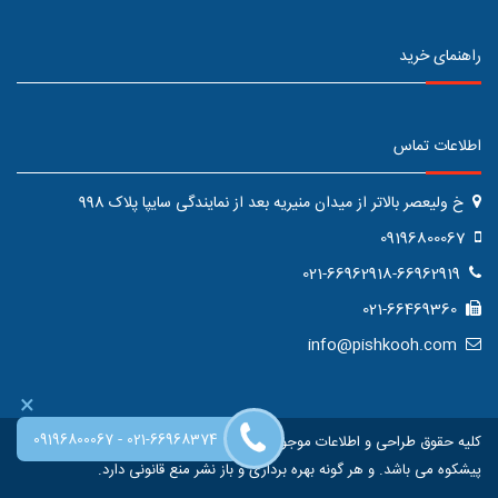
راهنمای خرید
اطلاعات تماس
خ ولیعصر بالاتر از میدان منیریه بعد از نمایندگی سایپا پلاک 998
09196800067
021-66962918-66962919
021-66469360
info@pishkooh.com
×
-
09196800067
021-66968374
کلیه حقوق طراحی و اطلاعات موجود در این سایت متعلق به فروشگاه اینترنتی
پیشکوه می باشد. و هر گونه بهره برداری و باز نشر منع قانونی دارد.