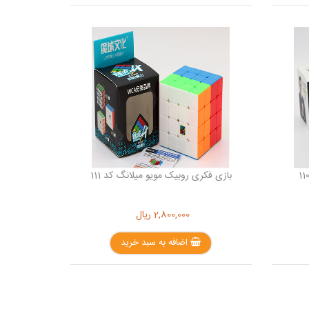
بازی فکری روبیک مویو میلانگ کد 111
2,800,000
ریال
اضافه به سبد خرید