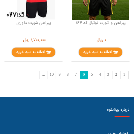
پیراهن و شورت فوتبال کد 164
پیراهن شورت داوری
0
ریال
1,700,000
ریال
اضافه به سبد خرید
اضافه به سبد خرید
...
10
9
8
7
6
5
4
3
2
1
درباره پیشکوه