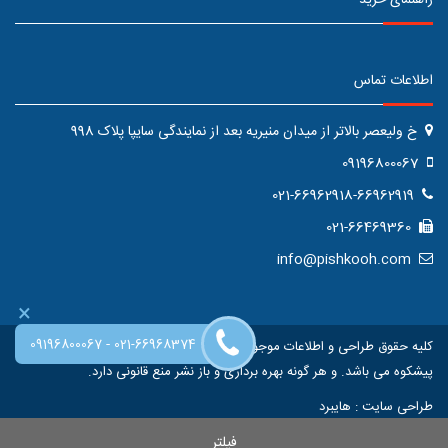
راهنمای خرید
اطلاعات تماس
خ ولیعصر بالاتر از میدان منیریه بعد از نمایندگی سایپا پلاک 998
09196800067
021-66962918-66962919
021-66469360
info@pishkooh.com
×
-
09196800067
021-66968374
کلیه حقوق طراحی و اطلاعات موجود در این سایت متعلق به فروشگاه اینترنتی
پیشکوه می باشد. و هر گونه بهره برداری و باز نشر منع قانونی دارد.
طراحی سایت
:
هایبرد
فیلتر