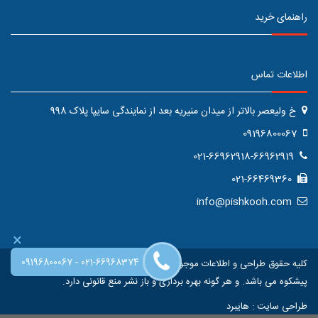
راهنمای خرید
اطلاعات تماس
خ ولیعصر بالاتر از میدان منیریه بعد از نمایندگی سایپا پلاک 998
09196800067
021-66962918-66962919
021-66469360
info@pishkooh.com
×
-
09196800067
021-66968374
کلیه حقوق طراحی و اطلاعات موجود در این سایت متعلق به فروشگاه اینترنتی
پیشکوه می باشد. و هر گونه بهره برداری و باز نشر منع قانونی دارد.
طراحی سایت
:
هایبرد