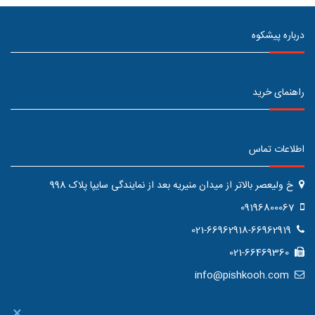
درباره پیشکوه
راهنمای خرید
اطلاعات تماس
خ ولیعصر بالاتر از میدان منیریه بعد از نمایندگی سایپا پلاک 998
09196800067
021-66962918-66962919
021-66469360
info@pishkooh.com
×