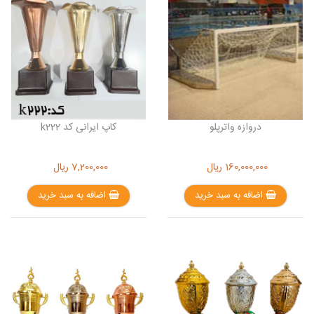
دروازه واترپلو
کاپ ایرانی کد k222
160,000,000
ریال
7,200,000
ریال
اضافه به سبد خرید
اضافه به سبد خرید