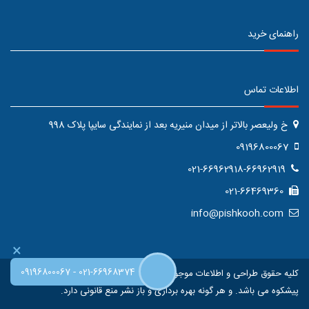
راهنمای خرید
اطلاعات تماس
خ ولیعصر بالاتر از میدان منیریه بعد از نمایندگی سایپا پلاک 998
09196800067
021-66962918-66962919
021-66469360
info@pishkooh.com
×
-
09196800067
021-66968374
کلیه حقوق طراحی و اطلاعات موجود در این سایت متعلق به فروشگاه اینترنتی
پیشکوه می باشد. و هر گونه بهره برداری و باز نشر منع قانونی دارد.