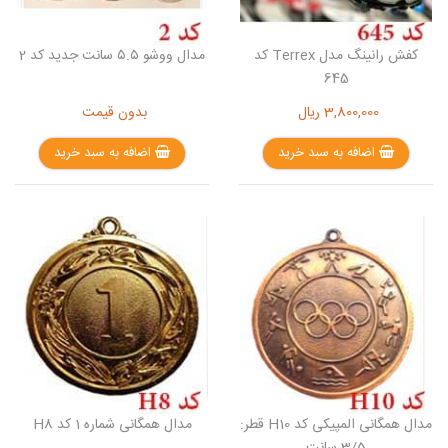
کفش رانینگ مدل Terrex کد
مدال ووشو ۵.۵ سانت جدید کد 2
645
3,800,000
ریال
بدون قیمت
اضافه به سبد خرید
اضافه به سبد خرید
مدال همگانی المپیکی کد H10 قطر:
مدال همگانی شماره 1 کد H8
3/5 سانت