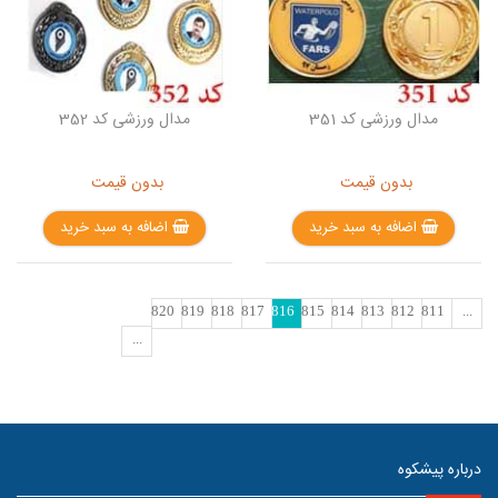
مدال ورزشی کد 351
مدال ورزشی کد 352
بدون قیمت
بدون قیمت
اضافه به سبد خرید
اضافه به سبد خرید
820
819
818
817
816
815
814
813
812
811
...
...
درباره پیشکوه