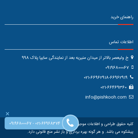
راهنمای خرید
اطلاعات تماس
خ ولیعصر بالاتر از میدان منیریه بعد از نمایندگی سایپا پلاک 998
09196800067
021-66962918-66962919
021-66469360
info@pishkooh.com
×
-
09196800067
021-66968374
کلیه حقوق طراحی و اطلاعات موجود در این سایت متعلق به فروشگاه اینترنتی
پیشکوه می باشد. و هر گونه بهره برداری و باز نشر منع قانونی دارد.