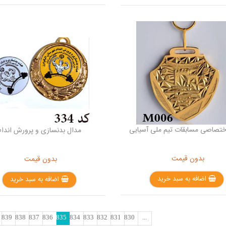
ختصاصی مسابقات تیم ملی آسیایی
مدال بدنسازی و پرورش اندام
بدون قیمت
بدون قیمت
اضافه به سبد خرید
اضافه به سبد خرید
839
838
837
836
835
834
833
832
831
830
...