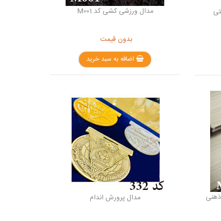
مدال ورزشی کشی کد M001
تی
بدون قیمت
اضافه به سبد خرید
ذهنی
مدال پرورش اندام