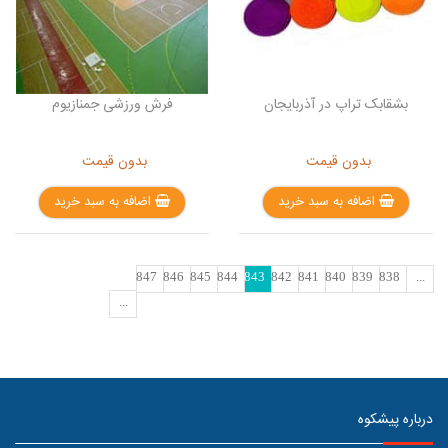
بشقابک تراپ در آذربایجان
فرش ورزشی جمنازیوم
بدون قیمت
بدون قیمت
اضافه به سبد خرید
اضافه به سبد خرید
847
846
845
844
843
842
841
840
839
838
...
...
درباره پیشکوه