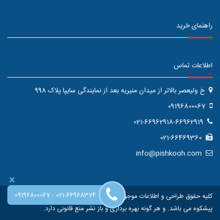
راهنمای خرید
اطلاعات تماس
خ ولیعصر بالاتر از میدان منیریه بعد از نمایندگی سایپا پلاک 998
09196800067
021-66962918-66962919
021-66469360
info@pishkooh.com
×
-
09196800067
021-66968374
کلیه حقوق طراحی و اطلاعات موجود در این سایت متعلق به فروشگاه اینترنتی
پیشکوه می باشد. و هر گونه بهره برداری و باز نشر منع قانونی دارد.