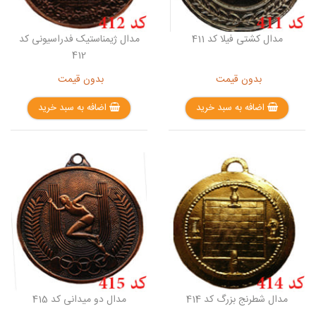
مدال کشتی فیلا کد 411
مدال ژیمناستیک فدراسیونی کد
412
بدون قیمت
بدون قیمت
اضافه به سبد خرید
اضافه به سبد خرید
مدال شطرنج بزرگ کد 414
مدال دو میدانی کد 415