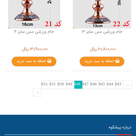
جام ورزشی مس سایز 3
جام ورزشی مس سایز 4
20,800,000
ریال
31,900,000
ریال
اضافه به سبد خرید
اضافه به سبد خرید
852
851
850
849
848
847
846
845
844
843
...
...
درباره پیشکوه