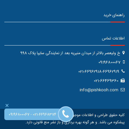
راهنمای خرید
اطلاعات تماس
خ ولیعصر بالاتر از میدان منیریه بعد از نمایندگی سایپا پلاک 998
09196800067
021-66962918-66962919
021-66469360
info@pishkooh.com
×
-
09196800067
021-66968374
کلیه حقوق طراحی و اطلاعات موجود در این سایت متعلق به فروشگاه اینترنتی
پیشکوه می باشد. و هر گونه بهره برداری و باز نشر منع قانونی دارد.