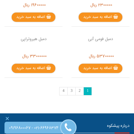
2300000
ریال
19600000
ریال
اضافه به سبد خرید
اضافه به سبد خرید
دمبل فومی آبی
دمبل هیروتراپی
53700000
ریال
33000000
ریال
اضافه به سبد خرید
اضافه به سبد خرید
4
3
2
1
×
درباره پیشکوه
-
09196800067
021-66968374