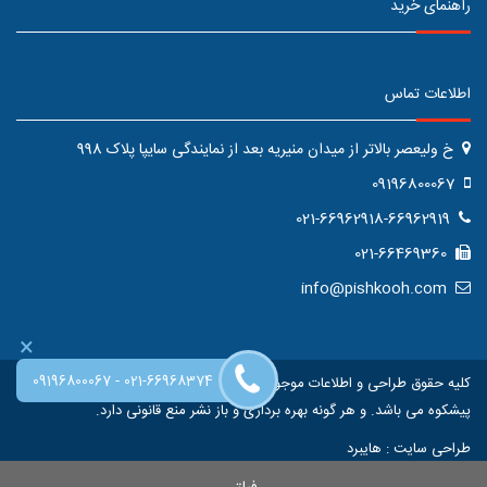
راهنمای خرید
اطلاعات تماس
خ ولیعصر بالاتر از میدان منیریه بعد از نمایندگی سایپا پلاک 998
09196800067
021-66962918-66962919
021-66469360
info@pishkooh.com
×
-
09196800067
021-66968374
کلیه حقوق طراحی و اطلاعات موجود در این سایت متعلق به فروشگاه اینترنتی
پیشکوه می باشد. و هر گونه بهره برداری و باز نشر منع قانونی دارد.
طراحی سایت
:
هایبرد