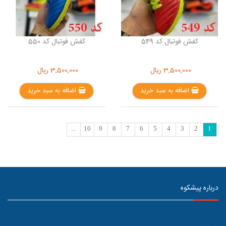
کفش فوتبال کد 549
کفش فوتبال کد 550
3,500,000
ریال
3,500,000
ریال
اضافه به سبد خرید
اضافه به سبد خرید
...
10
9
8
7
6
5
4
3
2
1
درباره پیشکوه