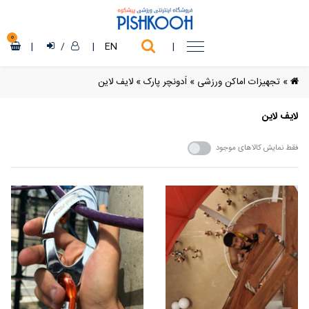
0
|
/
|
EN
|
»
تجهیزات اماکن ورزشی
»
اَدونچر پارک
»
لایف لاین
لایف لاین
فقط نمایش کالاهای موجود