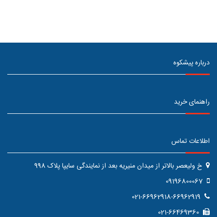
درباره پیشکوه
راهنمای خرید
اطلاعات تماس
خ ولیعصر بالاتر از میدان منیریه بعد از نمایندگی سایپا پلاک 998
09196800067
021-66962918-66962919
021-66469360