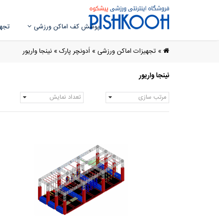
پوشش کف اماکن ورزشی
تجهی
»
تجهیزات اماکن ورزشی
»
اَدونچر پارک
»
نینجا واریور
نینجا واریور
مرتب سازی
تعداد نمایش