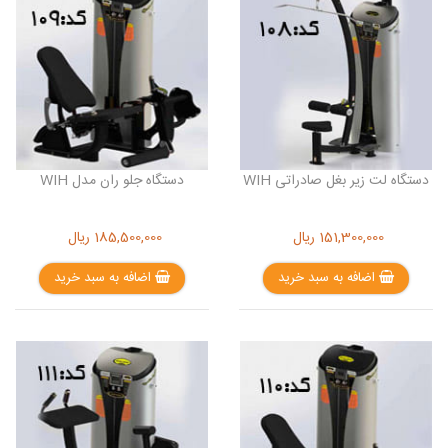
دستگاه لت زیر بغل صادراتی WIH
دستگاه جلو ران مدل WIH
151,300,000
ریال
185,500,000
ریال
اضافه به سبد خرید
اضافه به سبد خرید