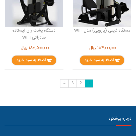
دستگاه قایقی (پارویی) مدل WIH
دستگاه پشت ران ایستاده
صادراتی WIH
184,000,000
ریال
185,500,000
ریال
اضافه به سبد خرید
اضافه به سبد خرید
4
3
2
1
درباره پیشکوه