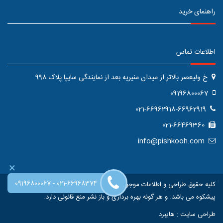
راهنمای خرید
اطلاعات تماس
خ ولیعصر بالاتر از میدان منیریه بعد از نمایندگی سایپا پلاک 998
09196800067
021-66962918-66962919
021-66469360
info@pishkooh.com
×
-
09196800067
021-66968374
کلیه حقوق طراحی و اطلاعات موجود در این سایت متعلق به فروشگاه اینترنتی
پیشکوه می باشد. و هر گونه بهره برداری و باز نشر منع قانونی دارد.
طراحی سایت
:
هایبرد