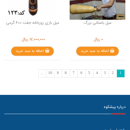
میل باستانی بزرگ
میل بازی زورخانه جفت 600 گرمی
0
ریال
12,000,000
ریال
اضافه به سبد خرید
اضافه به سبد خرید
...
10
9
8
7
6
5
4
3
2
1
درباره پیشکوه