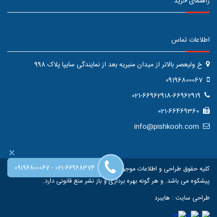
راهنمای خرید
اطلاعات تماس
خ ولیعصر بالاتر از میدان منیریه بعد از نمایندگی سایپا پلاک 998
09196800067
021-66962918-66962919
021-66469360
info@pishkooh.com
×
-
09196800067
021-66968374
کلیه حقوق طراحی و اطلاعات موجود در این سایت متعلق به فروشگاه اینترنتی
پیشکوه می باشد. و هر گونه بهره برداری و باز نشر منع قانونی دارد.
طراحی سایت
:
هایبرد