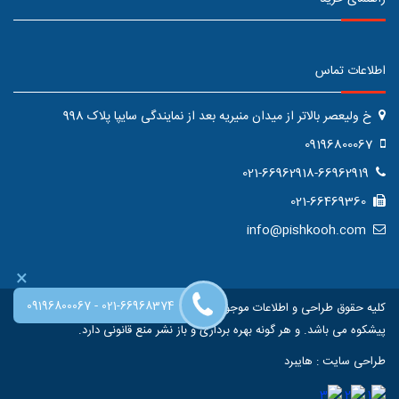
اطلاعات تماس
خ ولیعصر بالاتر از میدان منیریه بعد از نمایندگی سایپا پلاک 998
09196800067
021-66962918-66962919
021-66469360
info@pishkooh.com
×
-
09196800067
021-66968374
کلیه حقوق طراحی و اطلاعات موجود در این سایت متعلق به فروشگاه اینترنتی
پیشکوه می باشد. و هر گونه بهره برداری و باز نشر منع قانونی دارد.
طراحی سایت
:
هایبرد