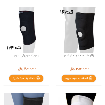
زانو بند ساده پددار آدور
زانوبند نئوپرنی آدور
3,500,000
ریال
4,000,000
ریال
اضافه به سبد خرید
اضافه به سبد خرید