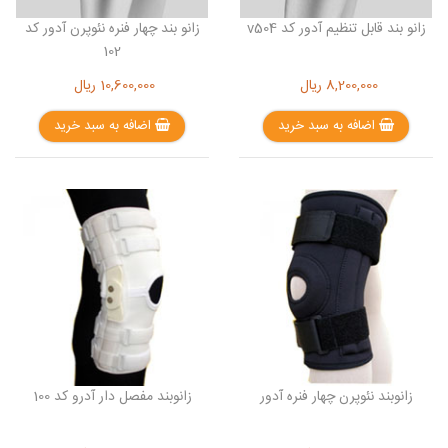
زانو بند قابل تنظیم آدور کد v504
زانو بند چهار فنره نئوپرن آدور کد
102
8,200,000
ریال
10,600,000
ریال
اضافه به سبد خرید
اضافه به سبد خرید
زانوبند نئوپرن چهار فنره آدور
زانوبند مفصل دار آدرو کد 100