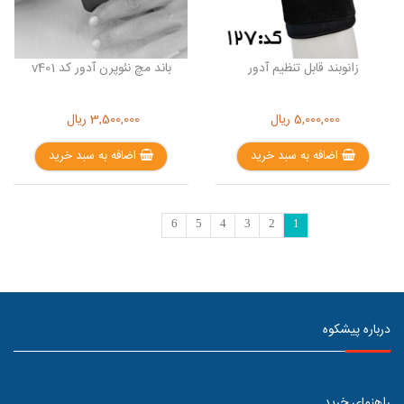
زانوبند قابل تنظیم آدور
باند مچ نئوپرن آدور کد v401
5,000,000
ریال
3,500,000
ریال
اضافه به سبد خرید
اضافه به سبد خرید
6
5
4
3
2
1
درباره پیشکوه
راهنمای خرید