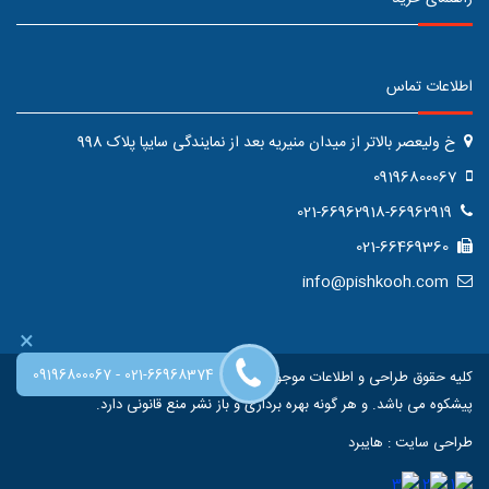
اطلاعات تماس
خ ولیعصر بالاتر از میدان منیریه بعد از نمایندگی سایپا پلاک 998
09196800067
021-66962918-66962919
021-66469360
info@pishkooh.com
×
-
09196800067
021-66968374
کلیه حقوق طراحی و اطلاعات موجود در این سایت متعلق به فروشگاه اینترنتی
پیشکوه می باشد. و هر گونه بهره برداری و باز نشر منع قانونی دارد.
طراحی سایت
:
هایبرد