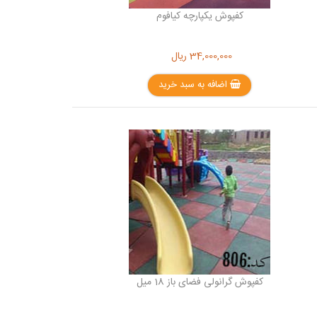
کفپوش یکپارچه کیافوم
34,000,000
ریال
اضافه به سبد خرید
کفپوش گرانولی فضای باز 18 میل