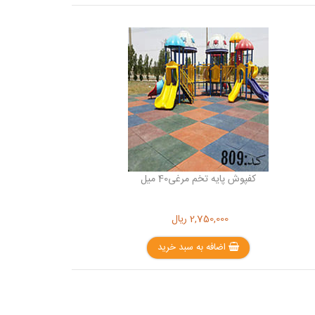
کفپوش پایه تخم مرغی40 میل
2,750,000
ریال
اضافه به سبد خرید