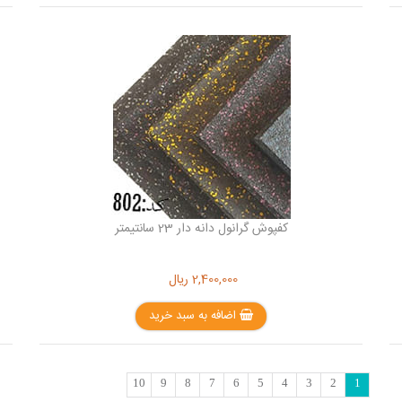
کفپوش گرانول دانه دار 23 سانتیمتر
2,400,000
ریال
اضافه به سبد خرید
10
9
8
7
6
5
4
3
2
1